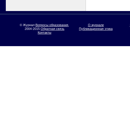
© Журнал
Вопросы образования
,
О журнале
2004-2015
Обратная связь
Публикационная этика
Контакты